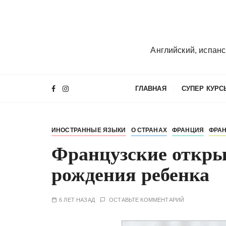
П
е
р
е
Английский, испанс
й
т
и
ГЛАВНАЯ
СУПЕР КУРС
к
с
о
ИНОСТРАННЫЕ ЯЗЫКИ
О СТРАНАХ
ФРАНЦИЯ
ФРАН
д
е
Французские откры
р
рождения ребенка
ж
и
м
6 ЛЕТ НАЗАД
ОСТАВЬТЕ КОММЕНТАРИЙ
о
м