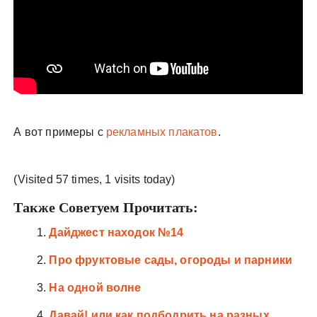
А вот примеры с
рекламных плакатов
.
(Visited 57 times, 1 visits today)
Также Советуем Прочитать:
Дайджест находок №14
Про фруктовые сады, огороды и парники
На одной волне
Давай! или как подбодрить на разных