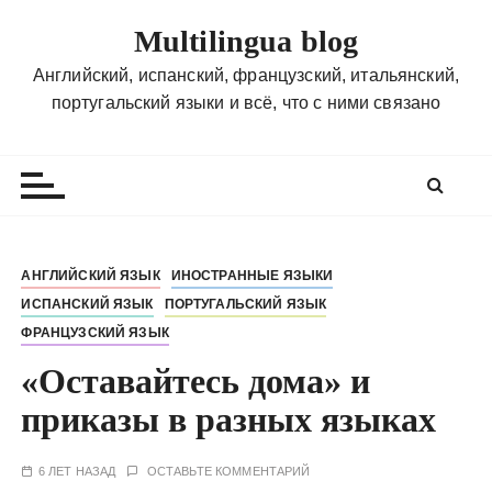
П
Multilingua blog
е
р
Английский, испанский, французский, итальянский,
е
португальский языки и всё, что с ними связано
й
т
и
к
с
о
АНГЛИЙСКИЙ ЯЗЫК
ИНОСТРАННЫЕ ЯЗЫКИ
д
ИСПАНСКИЙ ЯЗЫК
ПОРТУГАЛЬСКИЙ ЯЗЫК
е
ФРАНЦУЗСКИЙ ЯЗЫК
р
ж
«Оставайтесь дома» и
и
приказы в разных языках
м
о
6 ЛЕТ НАЗАД
ОСТАВЬТЕ КОММЕНТАРИЙ
м