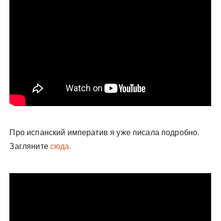
Про испанский императив я уже писала подробно.
Загляните
сюда.