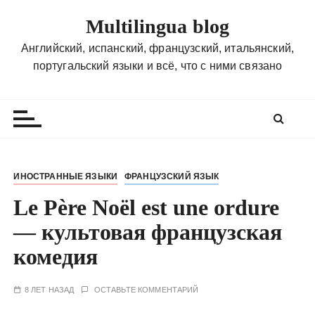
П
Multilingua blog
е
р
Английский, испанский, французский, итальянский,
е
португальский языки и всё, что с ними связано
й
т
и
к
с
о
ИНОСТРАННЫЕ ЯЗЫКИ
ФРАНЦУЗСКИЙ ЯЗЫК
д
Le Père Noël est une ordure
е
р
— культовая французская
ж
комедия
и
м
о
8 ЛЕТ НАЗАД
ОСТАВЬТЕ КОММЕНТАРИЙ
м