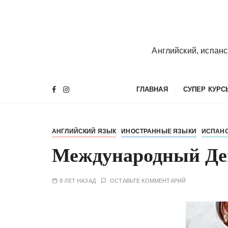
П
е
р
е
Английский, испанс
й
т
и
ГЛАВНАЯ
СУПЕР КУРС
к
с
о
АНГЛИЙСКИЙ ЯЗЫК
ИНОСТРАННЫЕ ЯЗЫКИ
ИСПАНС
д
е
Международный Де
р
ж
8 ЛЕТ НАЗАД
ОСТАВЬТЕ КОММЕНТАРИЙ
и
м
о
м