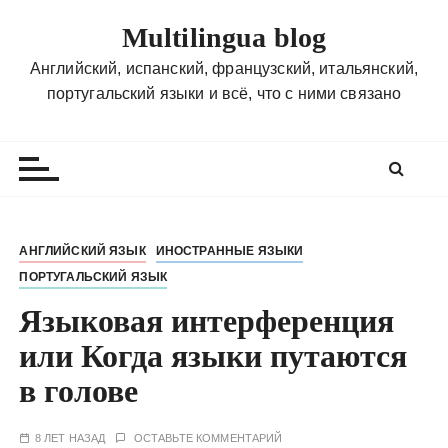
П
Multilingua blog
е
р
Английский, испанский, французский, итальянский,
е
португальский языки и всё, что с ними связано
й
т
и
к
с
о
АНГЛИЙСКИЙ ЯЗЫК
ИНОСТРАННЫЕ ЯЗЫКИ
д
ПОРТУГАЛЬСКИЙ ЯЗЫК
е
р
Языковая интерференция
ж
или Когда языки путаются
и
в голове
м
о
м
8 ЛЕТ НАЗАД
ОСТАВЬТЕ КОММЕНТАРИЙ