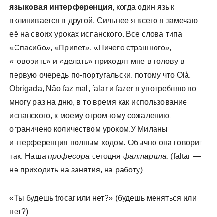
языковая интерференция
, когда один язык
вклинивается в другой. Сильнее я всего я замечаю
её на своих уроках испанского. Все слова типа
«Спасибо», «Привет», «Ничего страшного»,
«говорить» и «делать» приходят мне в голову в
первую очередь по-португальски, потому что Olà,
Obrigada, Nâo faz mal, falar и fazer я употребляю по
многу раз на дню, в то время как использование
испанского, к моему огромному сожалению,
ограничено количеством уроком.
У Миланы
интерференция полным ходом. Обычно она говорит
так: Наша
профес
о
ра
сегодня
фалт
а
рила
. (faltar —
не приходить на занятия, на работу)
«Ты будешь trocar или нет?» (будешь меняться или
нет?)