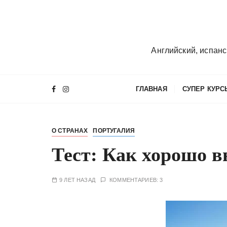
П
е
р
е
Английский, испанс
й
т
и
ГЛАВНАЯ
СУПЕР КУРС
к
с
о
О СТРАНАХ
ПОРТУГАЛИЯ
д
е
Тест: Как хорошо в
р
ж
9 ЛЕТ НАЗАД
КОММЕНТАРИЕВ: 3
и
м
о
м