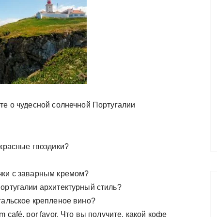
те о чудесной солнечной Португалии
 красные гвоздики?
чки с заварным кремом?
Португалии архитектурный стиль?
гальское крепленое вино?
café, por favor. Что вы получите, какой кофе