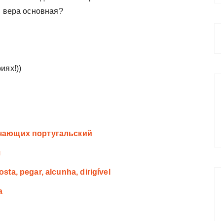
я вера основная?
иях!))
учающих португальский
я
a, pegar, alcunha, dirigível
а