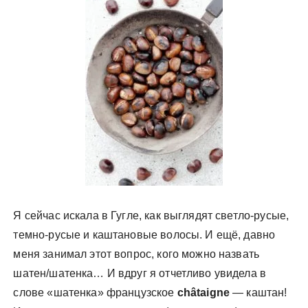
у
Я сейчас искала в Гугле, как выглядят светло-русые,
темно-русые и каштановые волосы. И ещё, давно
меня занимал этот вопрос, кого можно назвать
шатен/шатенка… И вдруг я отчетливо увидела в
слове «шатенка» французское
châtaigne
— каштан!