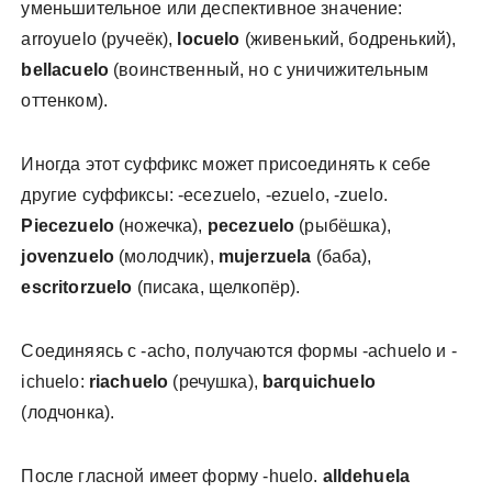
уменьшительное или деспективное значение:
arroyuelo (ручеёк),
locuelo
(живенький, бодренький),
bellacuelo
(воинственный, но с уничижительным
оттенком).
Иногда этот суффикс может присоединять к себе
другие суффиксы: -ecezuelo, -ezuelo, -zuelo.
Piecezuelo
(ножечка),
pecezuelo
(рыбёшка),
jovenzuelo
(молодчик),
mujerzuela
(баба),
escritorzuelo
(писака, щелкопёр).
Соединяясь с -acho, получаются формы -achuelo и -
ichuelo:
riachuelo
(речушка),
barquichuelo
(лодчонка).
После гласной имеет форму -huelo.
alldehuela