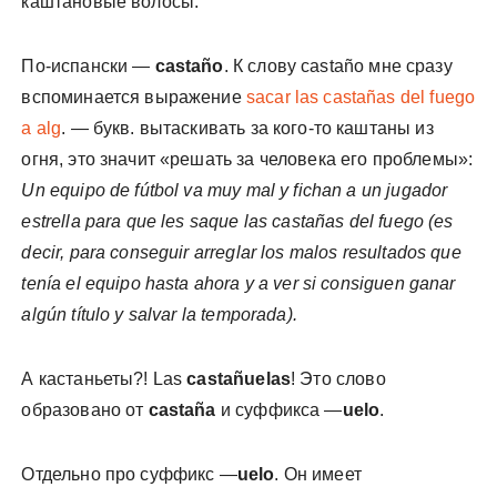
каштановые волосы.
По-испански —
castaño
. К слову castaño мне сразу
вспоминается выражение
sacar las castañas del fuego
a alg
. — букв. вытаскивать за кого-то каштаны из
огня, это значит «решать за человека его проблемы»:
Un equipo de fútbol va muy mal y fichan a un jugador
estrella para que les saque las castañas del fuego (es
decir, para conseguir arreglar los malos resultados que
tenía el equipo hasta ahora y a ver si consiguen ganar
algún título y salvar la temporada).
А кастаньеты?! Las
castañuelas
! Это слово
образовано от
castaña
и суффикса —
uelo
.
Отдельно про суффикс —
uelo
. Он имеет