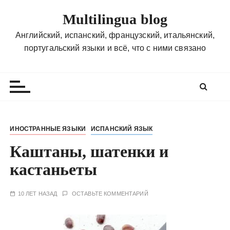
П
Multilingua blog
е
р
Английский, испанский, французский, итальянский,
е
португальский языки и всё, что с ними связано
й
т
и
к
с
о
ИНОСТРАННЫЕ ЯЗЫКИ
ИСПАНСКИЙ ЯЗЫК
д
Каштаны, шатенки и
е
р
кастаньеты
ж
и
10 ЛЕТ НАЗАД
ОСТАВЬТЕ КОММЕНТАРИЙ
м
о
м