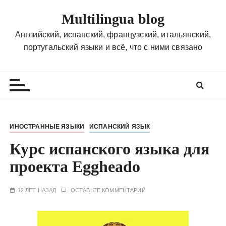
П
Multilingua blog
е
р
Английский, испанский, французский, итальянский,
е
португальский языки и всё, что с ними связано
й
т
и
к
с
о
ИНОСТРАННЫЕ ЯЗЫКИ
ИСПАНСКИЙ ЯЗЫК
д
Курс испанского языка для
е
р
проекта Eggheado
ж
и
12 ЛЕТ НАЗАД
ОСТАВЬТЕ КОММЕНТАРИЙ
м
о
м