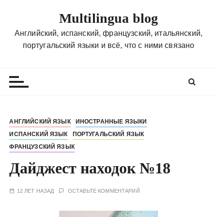
П
Multilingua blog
е
р
Английский, испанский, французский, итальянский,
е
португальский языки и всё, что с ними связано
й
т
и
к
с
о
АНГЛИЙСКИЙ ЯЗЫК
ИНОСТРАННЫЕ ЯЗЫКИ
д
ИСПАНСКИЙ ЯЗЫК
ПОРТУГАЛЬСКИЙ ЯЗЫК
е
ФРАНЦУЗСКИЙ ЯЗЫК
р
ж
Дайджест находок №18
и
м
12 ЛЕТ НАЗАД
ОСТАВЬТЕ КОММЕНТАРИЙ
о
м