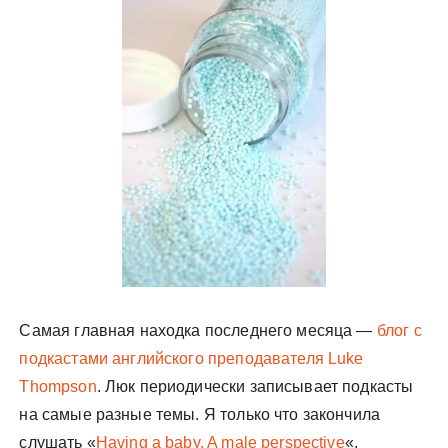
у
Самая главная находка последнего месяца —
блог с
подкастами английского преподавателя Luke
Thompson
. Люк периодически записывает подкасты
на самые разные темы. Я только что закончила
слушать «
Having a baby. A male perspective
«.