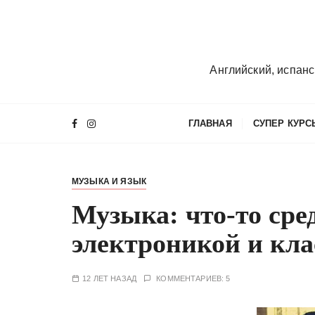
П
е
р
е
Английский, испанс
й
т
и
ГЛАВНАЯ
СУПЕР КУРС
к
с
о
МУЗЫКА И ЯЗЫК
д
е
Музыка: что-то сре
р
электроникой и кл
ж
и
м
12 ЛЕТ НАЗАД
КОММЕНТАРИЕВ: 5
о
м