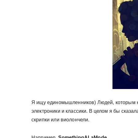
у
Я ищу единомышленников) Людей, которым нр
электроники и классики. В целом я бы сказал
скрипки или виолончели.
Например,
SomethingALaMode