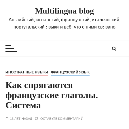
П
Multilingua blog
е
р
Английский, испанский, французский, итальянский,
е
португальский языки и всё, что с ними связано
й
т
и
к
с
о
ИНОСТРАННЫЕ ЯЗЫКИ
ФРАНЦУЗСКИЙ ЯЗЫК
д
Как спрягаются
е
р
французские глаголы.
ж
Система
и
м
о
13 ЛЕТ НАЗАД
ОСТАВЬТЕ КОММЕНТАРИЙ
м