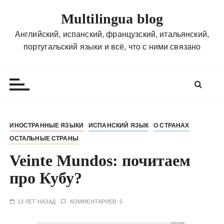
П
Multilingua blog
е
р
Английский, испанский, французский, итальянский,
е
португальский языки и всё, что с ними связано
й
т
и
к
с
о
ИНОСТРАННЫЕ ЯЗЫКИ
ИСПАНСКИЙ ЯЗЫК
О СТРАНАХ
д
ОСТАЛЬНЫЕ СТРАНЫ
е
р
Veinte Mundos: почитаем
ж
про Кубу?
и
м
13 ЛЕТ НАЗАД
КОММЕНТАРИЕВ: 5
о
м