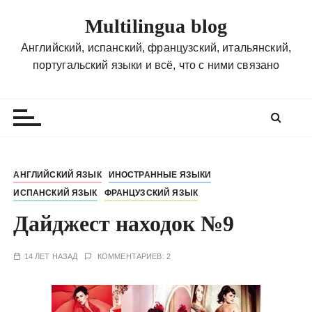
П
Multilingua blog
е
р
Английский, испанский, французский, итальянский,
е
португальский языки и всё, что с ними связано
й
т
и
к
с
о
АНГЛИЙСКИЙ ЯЗЫК
ИНОСТРАННЫЕ ЯЗЫКИ
д
ИСПАНСКИЙ ЯЗЫК
ФРАНЦУЗСКИЙ ЯЗЫК
е
р
Дайджест находок №9
ж
и
14 ЛЕТ НАЗАД
КОММЕНТАРИЕВ: 2
м
о
м