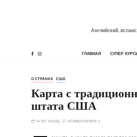
П
е
р
е
Английский, испанс
й
т
и
ГЛАВНАЯ
СУПЕР КУРС
к
с
о
О СТРАНАХ
США
д
е
Карта с традицион
р
штата США
ж
и
м
14 ЛЕТ НАЗАД
КОММЕНТАРИЕВ: 2
о
м