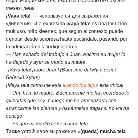
regla. Porque señores, estamos hablando de casi tres
meses, ¡tela!
¡Vaya tela!
— используется для выражения
удивления. «La expresión
¡vaya tela!
es una locución
multiuso, rollo kleenex, que según el contexto puede
denotar desde sorpresa hasta escándalo, pasando por
la admiración o la indignación.»
— Han echado del trabajo a Juan, encima su mujer lo
ha dejado y ayer se murio su madre.
-¡Vaya tela! pobre Juan! (Вот это да! Ну и дела!
Бедный Хуан!)
¡Мaya tela como me esta
tirando los tejos
esta chica!
— Una fiera tu madre. Básicamente me ha recordado lo
gilipollas que soy. Y luego me ha amenazado con
arrancarme las piernas y hacérmelas tragar si no volvía
contigo.
— Es que mi madre tiene mucha tela.
Также устойчивое выражение «
(queda) mucha tela