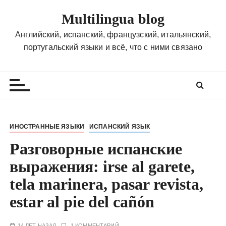
П
Multilingua blog
е
р
Английский, испанский, французский, итальянский,
е
португальский языки и всё, что с ними связано
й
т
и
к
с
о
ИНОСТРАННЫЕ ЯЗЫКИ
ИСПАНСКИЙ ЯЗЫК
д
Разговорные испанские
е
р
выражения: irse al garete,
ж
tela marinera, pasar revista,
и
м
estar al pie del cañón
о
м
14 ЛЕТ НАЗАД
1 КОММЕНТАРИЙ