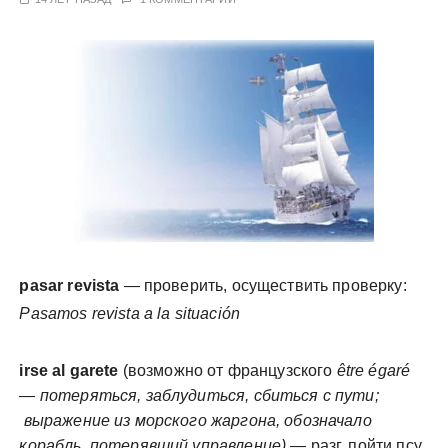
у
pasar revista
— проверить, осуществить проверку:
Pasamos revista a la situación
irse al garete
(возможно от французского
être égaré
— потеряться, заблудиться, сбиться с пути;
выражение из морского жаргона, обозначало
корабль, потерявший управление)
— разг. пойти псу