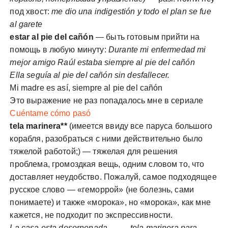
под хвост:
me dio una indigestión y todo el plan se fue
al garete
estar al pie del cañón
— быть готовым прийти на
помощь в любую минуту:
Durante mi enfermedad mi
mejor amigo Raúl estaba siempre al pie del cañón
Ella seguía al pie del cañón sin desfallecer.
Mi madre es así, siempre al pie del cañón
Это выражение не раз попадалось мне в сериале
Cuéntame cómo pasó
tela marinera**
(имеется ввиду все паруса большого
корабля, разобраться с ними действительно было
тяжелой работой;) — тяжелая для решения
проблема, громоздкая вещь, одним словом то, что
доставляет неудобство. Пожалуй, самое подходящее
русское слово — «геморрой» (не болезнь, сами
понимаете) и также «морока», но «морока», как мне
кажется, не подходит по экспрессивности.
La casa esta desornenada…….. tela marinera para