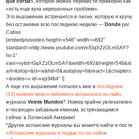
que cortar
«, которое можно перевести примерно как
«есть еще куча нерешенных проблем».
Это выражение встречается в песне, которую я кручу
без остановки всю последнюю неделю —
Donde
por
Cabas
[embedplusvideo height=»546″ width=»692″
standard=»http://www.youtube.com/v/GqXZzOLmSAY?
fs=1″
vars=»ytid=GqXZzOLmSAY&width=692&height=546&st
art=&stop=&rs=w&hd=0&autoplay=0&react=1&chapters
=&notes=» id=»ep3464″ /]
А еще это выражение попалось мне в
последнем
(53) номере моего любимого испанского он-лайн
журнала
Veinte Mundos*
. Номер крайне увлекателен
и посвящен забавным именам, встречающимся
сейчас в Латинской Америке!
*Другие испанские журналы вы можете найти в посте
«Испанские журналы и подкасты он-лайн
«