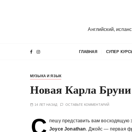
П
е
р
е
Английский, испанс
й
т
и
ГЛАВНАЯ
СУПЕР КУРС
к
с
о
МУЗЫКА И ЯЗЫК
д
е
Новая Карла Бруни
р
ж
14 ЛЕТ НАЗАД
ОСТАВЬТЕ КОММЕНТАРИЙ
и
м
С
пешу представить вам восходящую 
о
м
Joyce Jonathan
. Джойс — первая ф