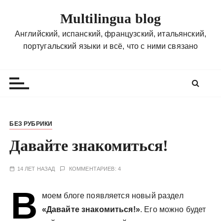
П
Multilingua blog
е
р
Английский, испанский, французский, итальянский,
е
португальский языки и всё, что с ними связано
й
т
и
к
с
о
БЕЗ РУБРИКИ
д
Давайте знакомиться!
е
р
ж
14 ЛЕТ НАЗАД
КОММЕНТАРИЕВ: 4
и
В
м
моем блоге появляется новый раздел
о
«Давайте знакомиться!»
. Его можно будет
м