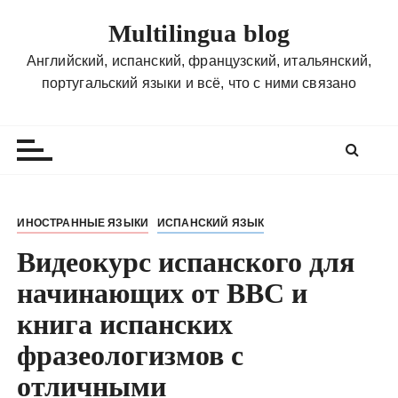
П
Multilingua blog
е
р
Английский, испанский, французский, итальянский,
е
португальский языки и всё, что с ними связано
й
т
и
к
с
о
ИНОСТРАННЫЕ ЯЗЫКИ
ИСПАНСКИЙ ЯЗЫК
д
Видеокурс испанского для
е
р
начинающих от ВВС и
ж
книга испанских
и
м
фразеологизмов с
о
отличными
м