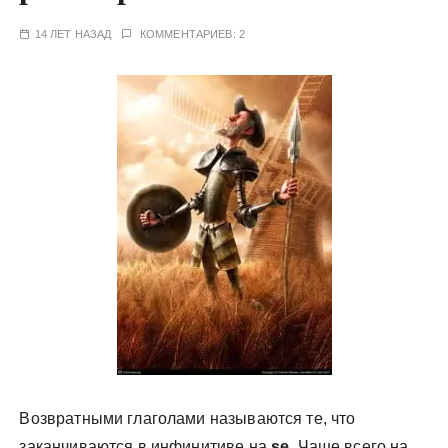
у
14 ЛЕТ НАЗАД
КОММЕНТАРИЕВ: 2
Возвратными глаголами называются те, что
заканчиваются в инфинитиве на
se
. Чаще всего на