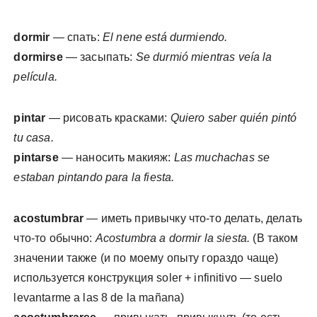
dormir
— спать:
El nene está durmiendo.
dormirse
— засыпать:
Se durmió mientras veía la
película.
pintar
— рисовать красками:
Quiero saber quién pintó
tu casa.
pintarse
— наносить макияж:
Las muchachas se
estaban pintando para la fiesta.
acostumbrar
— иметь привычку что-то делать, делать
что-то обычно:
Acostumbra a dormir la siesta.
(В таком
значении также (и по моему опыту гораздо чаще)
используется конструкция soler + infinitivo — suelo
levantarme a las 8 de la mañana)