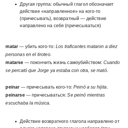
Другая группа: обычный глагол обозначает
действие «направленное» на кого-то
(причесывать), возвратный — действие
направлено на себя (причесываться)
matar
— убить кого-то:
Los traficantes mataron a diez
personas en el tiroteo.
matarse
— покончить жизнь самоубийством:
Cuando
se percató que Jorge ya estaba con otra, se mató.
peinar
— причесывать кого-то:
Peinó a su hijita.
peinarse
— причесываться:
Se peinó mientras
escuchaba la música.
Действие возвратного глагола направлено от