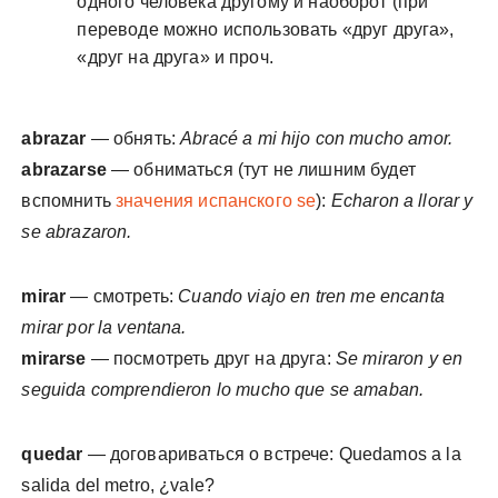
одного человека другому и наоборот (при
переводе можно использовать «друг друга»,
«друг на друга» и проч.
abrazar
— обнять:
Abracé a mi hijo con mucho amor.
abrazarse
— обниматься (тут не лишним будет
вспомнить
значения испанского se
):
Echaron a llorar y
se abrazaron.
mirar
— смотреть:
Cuando viajo en tren me encanta
mirar por la ventana.
mirarse
— посмотреть друг на друга:
Se miraron y en
seguida comprendieron lo mucho que se amaban.
quedar
— договариваться о встрече: Quedamos a la
salida del metro, ¿vale?