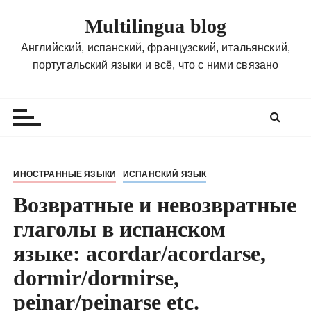
П
Multilingua blog
е
р
Английский, испанский, французский, итальянский,
е
португальский языки и всё, что с ними связано
й
т
и
к
с
о
ИНОСТРАННЫЕ ЯЗЫКИ
ИСПАНСКИЙ ЯЗЫК
д
Возвратные и невозвратные
е
р
глаголы в испанском
ж
языке: acordar/acordarse,
и
м
dormir/dormirse,
о
peinar/peinarse etc.
м