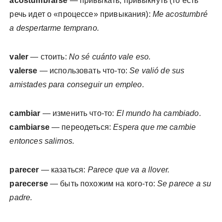
acostumbrarse
— привыкать, привыкнуть (то есть
речь идет о «процессе» привыкания):
Me acostumbré
a despertarme temprano.
valer
— стоить:
No sé cuánto vale eso.
valerse
— использовать что-то:
Se valió de sus
amistades para conseguir un empleo.
cambiar
— изменить что-то:
El mundo ha cambiado.
cambiarse
— переодеться:
Espera que me cambie
entonces salimos.
parecer
— казаться:
Parece que va a llover.
parecerse
— быть похожим на кого-то:
Se parece a su
padre.