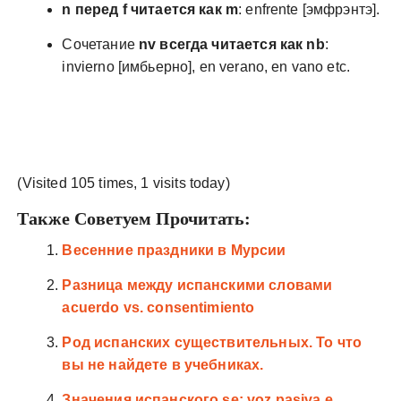
n перед f читается как m
: enfrente [эмфрэнтэ].
Сочетание
nv всегда читается как nb
:
invierno [имбьерно], en verano, en vano etc.
(Visited 105 times, 1 visits today)
Также Советуем Прочитать:
Весенние праздники в Мурсии
Разница между испанскими словами
acuerdo vs. consentimiento
Род испанских существительных. То что
вы не найдете в учебниках.
Значения испанского se: voz pasiva e