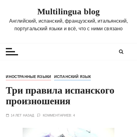
П
Multilingua blog
е
р
Английский, испанский, французский, итальянский,
е
португальский языки и всё, что с ними связано
й
т
и
к
с
о
ИНОСТРАННЫЕ ЯЗЫКИ
ИСПАНСКИЙ ЯЗЫК
д
Три правила испанского
е
р
произношения
ж
и
14 ЛЕТ НАЗАД
КОММЕНТАРИЕВ: 4
м
о
м