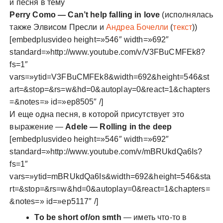
и песня в тему
Perry Como — Can’t help falling in love
(исполнялась
также Элвисом Пресли и
Андреа Бочелли
(
текст
))
[embedplusvideo height=»546″ width=»692″
standard=»http://www.youtube.com/v/V3FBuCMFEk8?
fs=1″
vars=»ytid=V3FBuCMFEk8&width=692&height=546&st
art=&stop=&rs=w&hd=0&autoplay=0&react=1&chapters
=&notes=» id=»ep8505″ /]
И еще одна песня, в которой присутствует это
выражение —
Adele — Rolling in the deep
[embedplusvideo height=»546″ width=»692″
standard=»http://www.youtube.com/v/mBRUkdQa6Is?
fs=1″
vars=»ytid=mBRUkdQa6Is&width=692&height=546&sta
rt=&stop=&rs=w&hd=0&autoplay=0&react=1&chapters=
&notes=» id=»ep5117″ /]
To be short of/on smth
— иметь что-то в