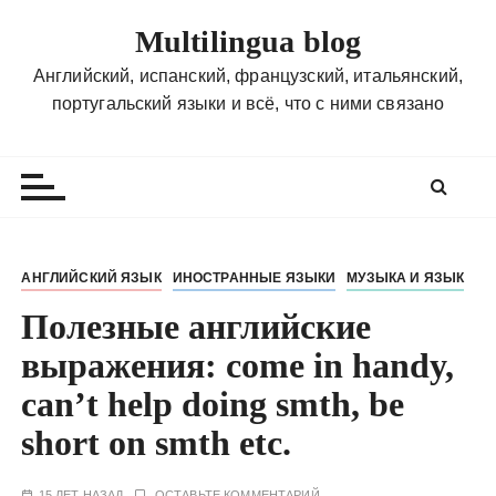
П
Multilingua blog
е
р
Английский, испанский, французский, итальянский,
е
португальский языки и всё, что с ними связано
й
т
и
к
с
о
АНГЛИЙСКИЙ ЯЗЫК
ИНОСТРАННЫЕ ЯЗЫКИ
МУЗЫКА И ЯЗЫК
д
Полезные английские
е
р
выражения: come in handy,
ж
can’t help doing smth, be
и
м
short on smth etc.
о
м
15 ЛЕТ НАЗАД
ОСТАВЬТЕ КОММЕНТАРИЙ