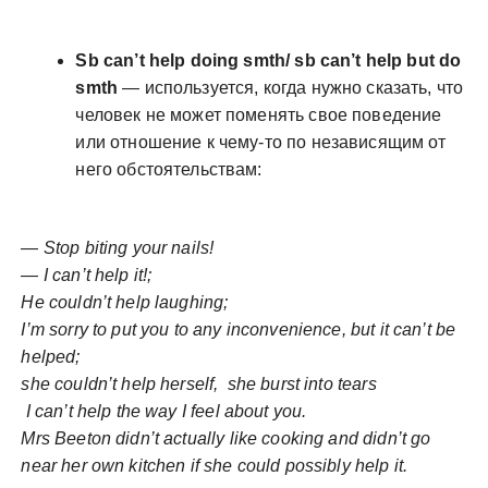
Sb can’t help doing smth/ sb can’t help but do
smth
— используется, когда нужно сказать, что
человек не может поменять свое поведение
или отношение к чему-то по независящим от
него обстоятельствам:
— Stop biting your nails!
— I can’t help it!;
He couldn’t help laughing;
I’m sorry to put you to any inconvenience, but it can’t be
helped;
she couldn’t help herself, she burst into tears
I can’t help the way I feel about you.
Mrs Beeton didn’t actually like cooking and didn’t go
near her own kitchen if she could possibly help it.