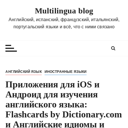
П
Multilingua blog
е
р
Английский, испанский, французский, итальянский,
е
португальский языки и всё, что с ними связано
й
т
и
к
с
о
АНГЛИЙСКИЙ ЯЗЫК
ИНОСТРАННЫЕ ЯЗЫКИ
д
Приложения для iOS и
е
р
Андроид для изучения
ж
английского языка:
и
м
Flashcards by Dictionary.com
о
и Английские идиомы и
м