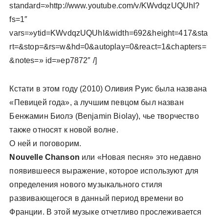
standard=»http://www.youtube.com/v/KWvdqzUQUhI?
fs=1″
vars=»ytid=KWvdqzUQUhI&width=692&height=417&sta
rt=&stop=&rs=w&hd=0&autoplay=0&react=1&chapters=
&notes=» id=»ep7872″ /]
Кстати в этом году (2010) Оливия Руис была названа
«Певицей года», а лучшим певцом был назван
Бенжамин Биолэ (Benjamin Biolay), чье творчество
также относят к новой волне.
О ней и поговорим.
Nouvelle Chanson
или «Новая песня» это недавно
появившееся выражение, которое используют для
определения нового музыкального стиля
развивающегося в данный период времени во
Франции. В этой музыке отчетливо прослеживается