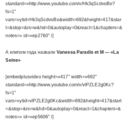
standard=»http://www.youtube.com/v/Hk3qScdvoBo?
fs=1″
vars=»ytid=Hk3qScdvoBo&width=692&height=417&star
t=&stop=&rs=w&hd=0&autoplay=0&react=1&chapters=&
notes=» id=»ep2760″ /]
А клипом года назвали
Vanessa Paradis et M — «La
Seine»
[embedplusvideo height=»417″ width=»692″
standard=»http://www.youtube.com/v/vlPZLE2g0Kc?
fs=1″
vars=»ytid=vlPZLE2g0Kc&width=692&height=417&start
=&stop=&rs=w&hd=0&autoplay=0&react=1&chapters=&
notes=» id=»ep5606″ /]