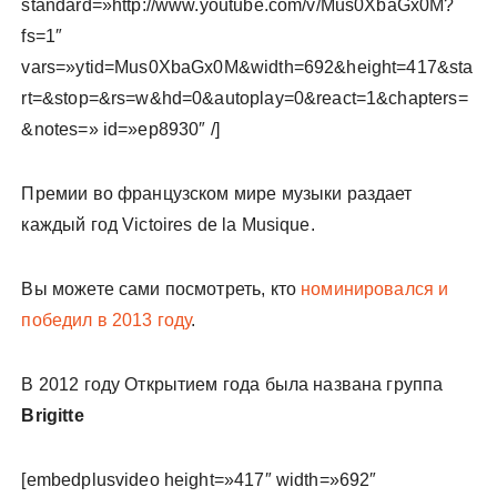
standard=»http://www.youtube.com/v/Mus0XbaGx0M?
fs=1″
vars=»ytid=Mus0XbaGx0M&width=692&height=417&sta
rt=&stop=&rs=w&hd=0&autoplay=0&react=1&chapters=
&notes=» id=»ep8930″ /]
Премии во французском мире музыки раздает
каждый год Victoires de la Musique.
Вы можете сами посмотреть, кто
номинировался и
победил в 2013 году
.
В 2012 году Открытием года была названа группа
Brigitte
[embedplusvideo height=»417″ width=»692″