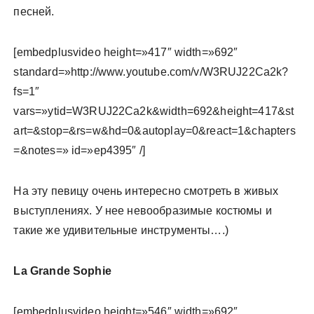
песней.
[embedplusvideo height=»417″ width=»692″
standard=»http://www.youtube.com/v/W3RUJ22Ca2k?
fs=1″
vars=»ytid=W3RUJ22Ca2k&width=692&height=417&st
art=&stop=&rs=w&hd=0&autoplay=0&react=1&chapters
=&notes=» id=»ep4395″ /]
На эту певицу очень интересно смотреть в живых
выступлениях. У нее невообразимые костюмы и
такие же удивительные инструменты….)
La Grande Sophie
[embedplusvideo height=»546″ width=»692″