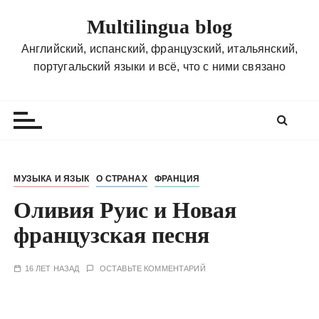
П
Multilingua blog
е
р
Английский, испанский, французский, итальянский,
е
португальский языки и всё, что с ними связано
й
т
и
к
с
о
МУЗЫКА И ЯЗЫК
О СТРАНАХ
ФРАНЦИЯ
д
Оливия Руис и Новая
е
р
французская песня
ж
и
16 ЛЕТ НАЗАД
ОСТАВЬТЕ КОММЕНТАРИЙ
м
о
м