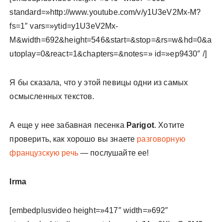
standard=»http://www.youtube.com/v/y1U3eV2Mx-M?
fs=1″ vars=»ytid=y1U3eV2Mx-
M&width=692&height=546&start=&stop=&rs=w&hd=0&a
utoplay=0&react=1&chapters=&notes=» id=»ep9430″ /]
Я бы сказала, что у этой певицы одни из самых
осмысленных текстов.
А еще у нее забавная песенка
Parigot
. Хотите
проверить, как хорошо вы знаете
разговорную
французскую речь
— послушайте ее!
Irma
[embedplusvideo height=»417″ width=»692″