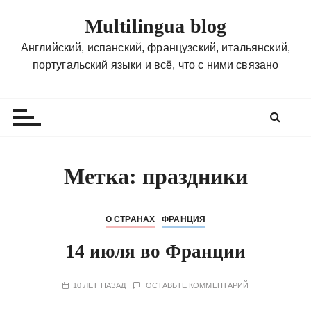
П
Multilingua blog
е
р
Английский, испанский, французский, итальянский,
е
португальский языки и всё, что с ними связано
й
т
и
к
с
о
Метка:
праздники
д
е
р
О СТРАНАХ
ФРАНЦИЯ
ж
14 июля во Франции
и
м
о
10 ЛЕТ НАЗАД
ОСТАВЬТЕ КОММЕНТАРИЙ
м