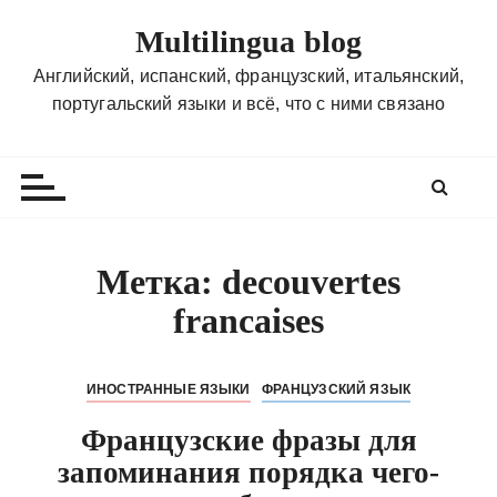
П
Multilingua blog
е
р
Английский, испанский, французский, итальянский,
е
португальский языки и всё, что с ними связано
й
т
и
к
с
о
Метка:
decouvertes
д
francaises
е
р
ж
ИНОСТРАННЫЕ ЯЗЫКИ
ФРАНЦУЗСКИЙ ЯЗЫК
и
м
Французские фразы для
о
запоминания порядка чего-
м