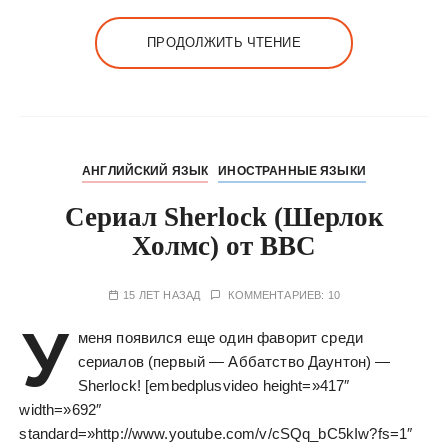
ПРОДОЛЖИТЬ ЧТЕНИЕ
АНГЛИЙСКИЙ ЯЗЫК
ИНОСТРАННЫЕ ЯЗЫКИ
Сериал Sherlock (Шерлок
Холмс) от BBC
15 ЛЕТ НАЗАД
КОММЕНТАРИЕВ: 10
У
меня появился еще один фаворит среди
сериалов (первый — Аббатство Даунтон) —
Sherlock! [embedplusvideo height=»417″
width=»692″
standard=»http://www.youtube.com/v/cSQq_bC5kIw?fs=1″