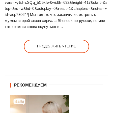
vars=»ytid=cSQq_bC5kIw&width=692&height=417&start=&s
top=&rs=w&hd=0&autoplay=0&react=1&chapters=&notes=»
id=»ep7306″ /] Мы только что закончили смотреть с
мужем второй сезон сериала Sherlock по-русски, но мне
так хочется снова окунуться в…
ПРОДОЛЖИТЬ ЧТЕНИЕ
РЕКОМЕНДУЕМ