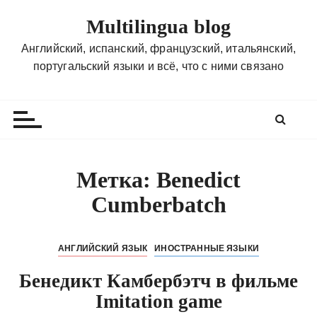
П
Multilingua blog
е
р
Английский, испанский, французский, итальянский,
е
португальский языки и всё, что с ними связано
й
т
и
к
с
о
Метка:
Benedict
д
Cumberbatch
е
р
ж
АНГЛИЙСКИЙ ЯЗЫК
ИНОСТРАННЫЕ ЯЗЫКИ
и
м
Бенедикт Камбербэтч в фильме
о
Imitation game
м