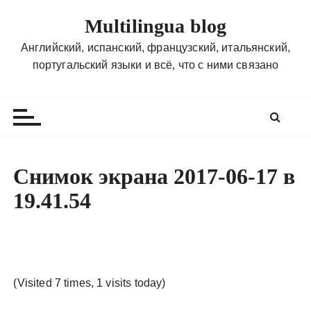
П
Multilingua blog
е
р
Английский, испанский, французский, итальянский,
е
португальский языки и всё, что с ними связано
й
т
и
к
с
о
Снимок экрана 2017-06-17 в
д
19.41.54
е
р
ж
и
м
(Visited 7 times, 1 visits today)
о
м