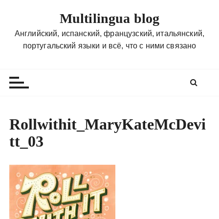
П
Multilingua blog
е
р
Английский, испанский, французский, итальянский,
е
португальский языки и всё, что с ними связано
й
т
и
к
с
о
Rollwithit_MaryKateMcDevi
д
tt_03
е
р
ж
и
м
о
м