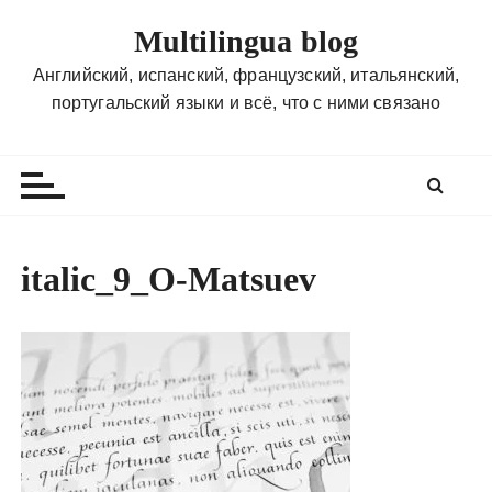
П
Multilingua blog
е
р
Английский, испанский, французский, итальянский,
е
португальский языки и всё, что с ними связано
й
т
и
к
с
о
italic_9_O-Matsuev
д
е
р
ж
и
м
о
м