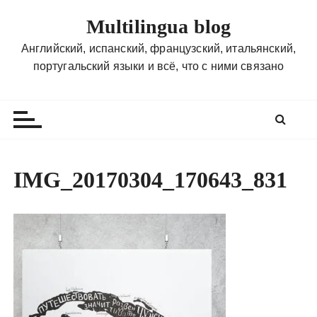
П
Multilingua blog
е
р
Английский, испанский, французский, итальянский,
е
португальский языки и всё, что с ними связано
й
т
и
к
с
о
IMG_20170304_170643_831
д
е
р
ж
и
м
о
м