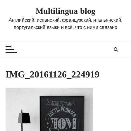
П
Multilingua blog
е
р
Английский, испанский, французский, итальянский,
е
португальский языки и всё, что с ними связано
й
т
и
к
с
о
IMG_20161126_224919
д
е
р
ж
и
м
о
м