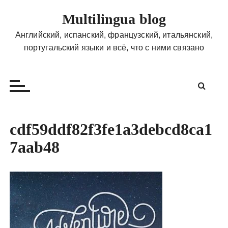
П
Multilingua blog
е
р
Английский, испанский, французский, итальянский,
е
португальский языки и всё, что с ними связано
й
т
и
к
с
о
cdf59ddf82f3fe1a3debcd8ca1
д
7aab48
е
р
ж
и
м
о
м