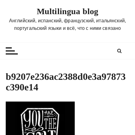
П
Multilingua blog
е
р
Английский, испанский, французский, итальянский,
е
португальский языки и всё, что с ними связано
й
т
и
к
с
о
b9207e236ac2388d0e3a97873
д
c390e14
е
р
ж
и
м
о
м