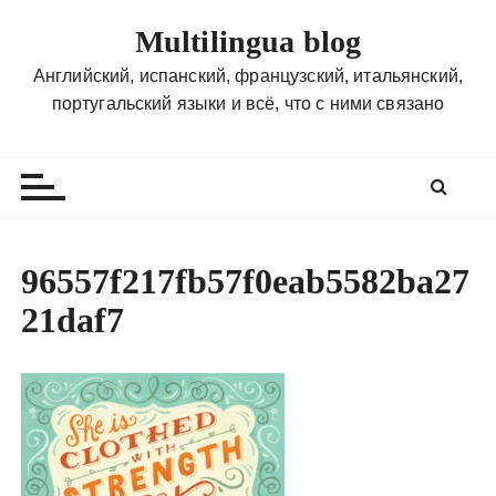
П
Multilingua blog
е
р
Английский, испанский, французский, итальянский,
е
португальский языки и всё, что с ними связано
й
т
и
к
с
о
96557f217fb57f0eab5582ba27
д
21daf7
е
р
ж
и
м
о
м