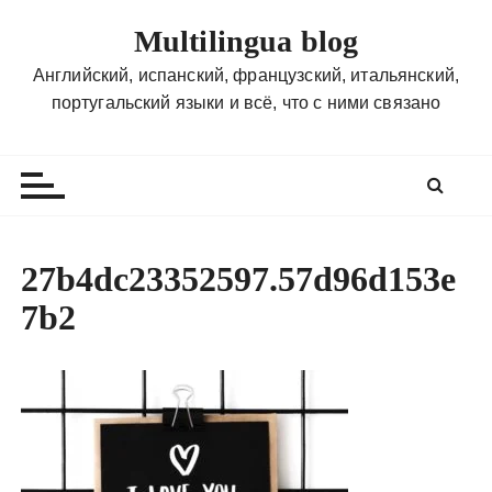
П
Multilingua blog
е
р
Английский, испанский, французский, итальянский,
е
португальский языки и всё, что с ними связано
й
т
и
к
с
о
27b4dc23352597.57d96d153e
д
7b2
е
р
ж
и
м
о
м