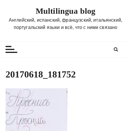
П
Multilingua blog
е
р
Английский, испанский, французский, итальянский,
е
португальский языки и всё, что с ними связано
й
т
и
к
с
о
20170618_181752
д
е
р
ж
и
м
о
м