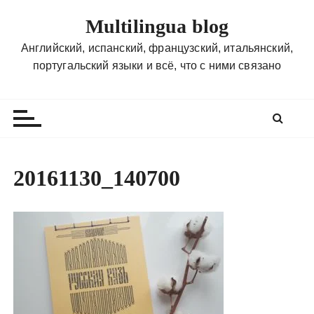
П
Multilingua blog
е
р
Английский, испанский, французский, итальянский,
е
португальский языки и всё, что с ними связано
й
т
и
к
с
о
20161130_140700
д
е
р
ж
и
м
о
м