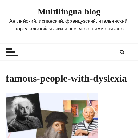
П
Multilingua blog
е
р
Английский, испанский, французский, итальянский,
е
португальский языки и всё, что с ними связано
й
т
и
к
с
о
famous-people-with-dyslexia
д
е
р
ж
и
м
о
м