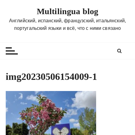
П
Multilingua blog
е
р
Английский, испанский, французский, итальянский,
е
португальский языки и всё, что с ними связано
й
т
и
к
с
о
img20230506154009-1
д
е
р
ж
и
м
о
м