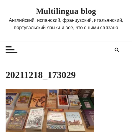
П
Multilingua blog
е
р
Английский, испанский, французский, итальянский,
е
португальский языки и всё, что с ними связано
й
т
и
к
с
о
20211218_173029
д
е
р
ж
и
м
о
м