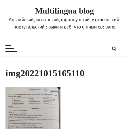
П
Multilingua blog
е
р
Английский, испанский, французский, итальянский,
е
португальский языки и всё, что с ними связано
й
т
и
к
с
о
img20221015165110
д
е
р
ж
и
м
о
м