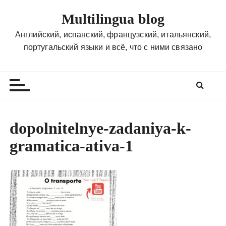
П
Multilingua blog
е
р
Английский, испанский, французский, итальянский,
е
португальский языки и всё, что с ними связано
й
т
и
к
с
о
dopolnitelnye-zadaniya-k-
д
gramatica-ativa-1
е
р
ж
и
м
о
м