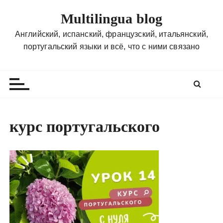
П
Multilingua blog
е
р
Английский, испанский, французский, итальянский,
е
португальский языки и всё, что с ними связано
й
т
и
к
с
о
курс португальского
д
е
р
ж
и
м
о
м