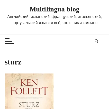
П
Multilingua blog
е
р
Английский, испанский, французский, итальянский,
е
португальский языки и всё, что с ними связано
й
т
и
к
с
о
sturz
д
е
р
ж
и
м
о
м