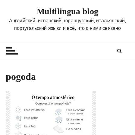
П
Multilingua blog
е
р
Английский, испанский, французский, итальянский,
е
португальский языки и всё, что с ними связано
й
т
и
к
с
о
pogoda
д
е
р
ж
и
м
о
м