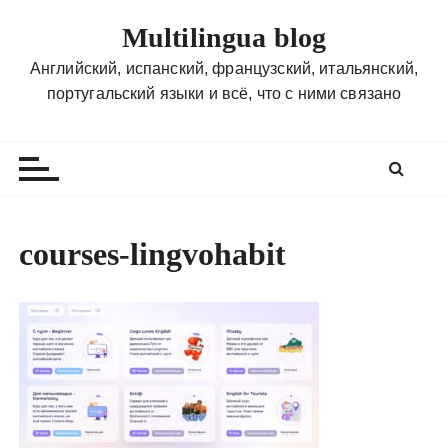
П
Multilingua blog
е
р
Английский, испанский, французский, итальянский,
е
португальский языки и всё, что с ними связано
й
т
и
к
с
о
courses-lingvohabit
д
е
р
ж
и
м
о
м