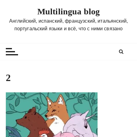
П
Multilingua blog
е
р
Английский, испанский, французский, итальянский,
е
португальский языки и всё, что с ними связано
й
т
и
к
с
о
2
д
е
р
ж
и
м
о
м