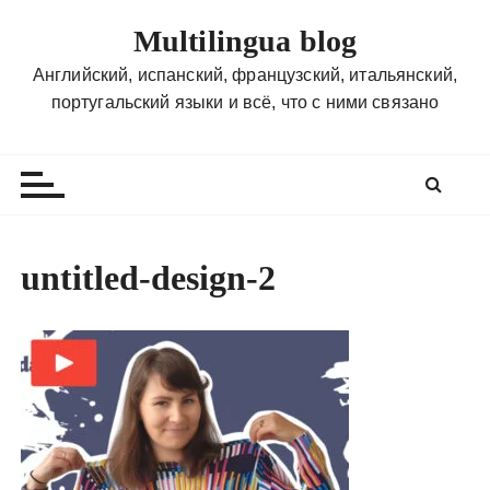
П
Multilingua blog
е
р
Английский, испанский, французский, итальянский,
е
португальский языки и всё, что с ними связано
й
т
и
к
с
о
untitled-design-2
д
е
р
ж
и
м
о
м