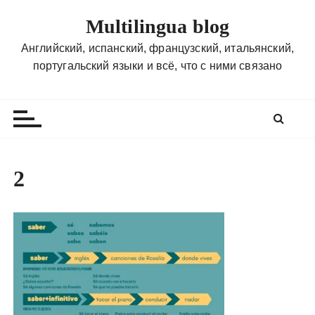
П
Multilingua blog
е
р
Английский, испанский, французский, итальянский,
е
португальский языки и всё, что с ними связано
й
т
и
к
с
о
2
д
е
р
ж
и
м
о
м