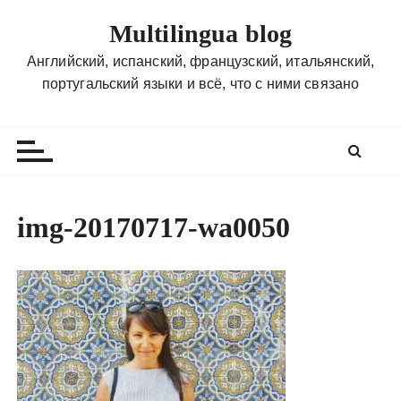
П
Multilingua blog
е
р
Английский, испанский, французский, итальянский,
е
португальский языки и всё, что с ними связано
й
т
и
к
с
о
img-20170717-wa0050
д
е
р
ж
и
м
о
м